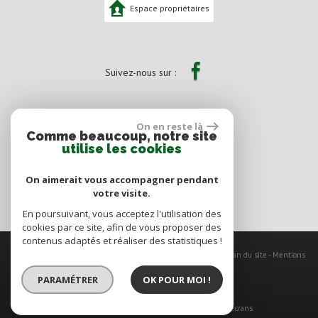
Espace propriétaires
Suivez-nous sur :
On en reste là
Comme beaucoup, notre site
utilise les cookies
On aimerait vous accompagner pendant
votre visite.
En poursuivant, vous acceptez l'utilisation des
cookies par ce site, afin de vous proposer des
contenus adaptés et réaliser des statistiques !
© 2026 | Tous droits réservés | Traduction powered by Google -
Plan du site
-
Mentions
légales
-
Nos honoraires
-
Partenaires
-
Admin
-
Politique RGPD
PARAMÉTRER
OK POUR MOI !
Site internet compatible multi-supports,
un seul site adaptable à tous les types d'écrans.